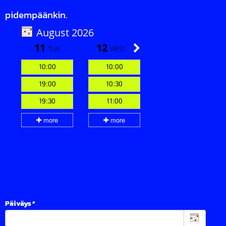
pidempäänkin.
Päiväys
*