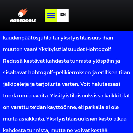
Yksityistilaisuus Hohtogolf Redi
EN
Synttärit yksityisesti, firman tiimipäivä,
kaudenpäätösjuhla tai yksityistilaisuus ihan
muuten vaan! Yksityistilaisuudet Hohtogolf
Redissä kestävät kahdesta tunnista ylöspäin ja
sisältävät hohtogolf-pelikierroksen ja erillisen tilan
jälkipelejä ja tarjoiluita varten. Voit halutessasi
tuoda omia eväitä. Yksityistilaisuuksissa kaikki tilat
on varattu teidän käyttöönne, eli paikalla ei ole
muita asiakkaita. Yksityistilaisuuksien kesto alkaa
kahdesta tunnista, mutta ne voivat kestää