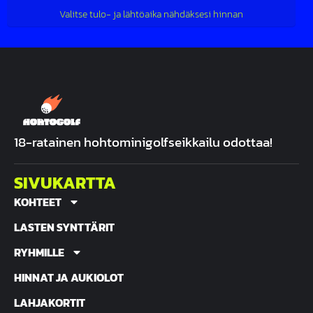
Valitse tulo- ja lähtöaika nähdäksesi hinnan
18-ratainen hohtominigolfseikkailu odottaa!
SIVUKARTTA
KOHTEET
LASTEN SYNTTÄRIT
RYHMILLE
HINNAT JA AUKIOLOT
LAHJAKORTIT