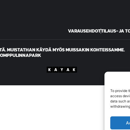
VARAUSEHDOT
TILAUS- JA 
TÄ. MUISTATHAN KÄYDÄ MYÖS MUISSAKIN KOHTEISSAMME.
POMPPULINNAPARK
To provide t
access devic
data such as
withdrawing
A