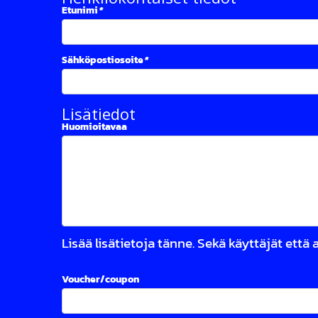
Etunimi
*
Sähköpostiosoite
*
Lisätiedot
Huomioitavaa
Lisää lisätietoja tänne. Sekä käyttäjät että
Voucher/coupon