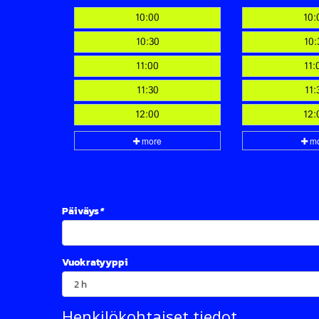
Päiväys
*
Vuokratyyppi
Henkilökohtaiset tiedot