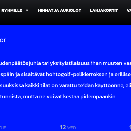
RYHMILLE
HINNAT JA AUKIOLOT
LAHJAKORTIT
V
hty
ori
kaudenpäätösjuhla tai yksityistilaisuus ihan muuten va
päin ja sisältävät hohtogolf-pelikierroksen ja erillisen 
suuksissa kaikki tilat on varattu teidän käyttöönne, eli
 tunnista, mutta ne voivat kestää pidempäänkin.