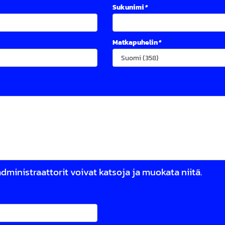
Sukunimi
*
Matkapuhelin
*
 administraattorit voivat katsoja ja muokata niitä.