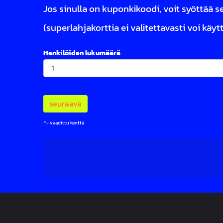
Jos sinulla on kuponkikoodi, voit syöttää s
(superlahjakorttia ei valitettavasti voi käy
Henkilöiden lukumäärä
*
- vaadittu kenttä