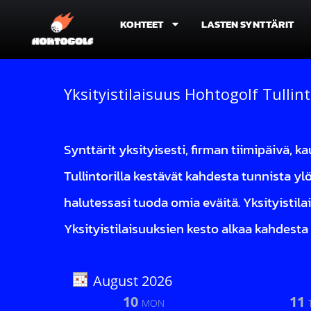
KOHTEET
LASTEN SYNTTÄRIT
1
2
3
4
Varauksen
Lisätuotteet
Sähköposti
Varaus te
tiedot
vahvistus
Yksityistilaisuus Hohtogolf Tullint
Synttärit yksityisesti, firman tiimipäivä, 
Tullintorilla kestävät kahdesta tunnista ylös
halutessasi tuoda omia eväitä. Yksityistilai
Yksityistilaisuuksien kesto alkaa kahdesta