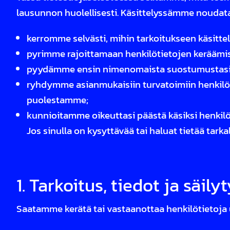
lausunnon huolellisesti. Käsittelyssämme noudat
kerromme selvästi, mihin tarkoitukseen käsitt
pyrimme rajoittamaan henkilötietojen keräämisem
pyydämme ensin nimenomaista suostumustasi hen
ryhdymme asianmukaisiin turvatoimiin henkilöti
puolestamme;
kunnioitamme oikeuttasi päästä käsiksi henkilöt
Jos sinulla on kysyttävää tai haluat tietää tark
1. Tarkoitus, tiedot ja säily
Saatamme kerätä tai vastaanottaa henkilötietoja us