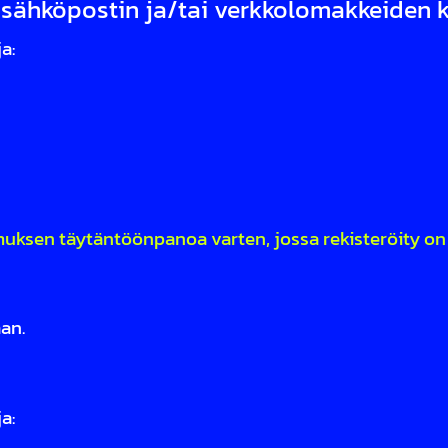
, sähköpostin ja/tai verkkolomakkeiden 
a:
muksen täytäntöönpanoa varten, jossa rekisteröity on
an.
a: