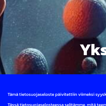
Yks
Tämä tietosuojaseloste päivitettiin viimeksi syysku
Tässä tietosuojaselosteessa selitämme, mitä tee