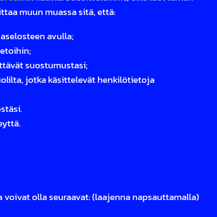
ttaa muun muassa sitä, että:
aselosteen avulla;
etoihin;
ttävät suostumustasi;
lta, jotka käsittelevät henkilötietoja
stäsi.
eyttä.
a voivat olla seuraavat: (laajenna napsauttamalla)