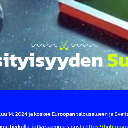
ityisyyden
S
u 14, 2024 ja koskee Euroopan talousalueen ja Sveitsin 
mme tiedoilla, jotka saamme sinusta
https://hohtoogolf