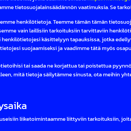
amme tietosuojalainsäädännön vaatimuksia. Se tarkoi
elemme henkilötietoja. Teemme tämän tämän tietosuoj
me vain laillisiin tarkoituksiin tarvittaviin henkilöti
kilötietojesi käsittelyyn tapauksissa, jotka edelly
etojesi suojaamiseksi ja vaadimme tätä myös osapuoli
ietoihisi tai saada ne korjattua tai poistettua pyynnö
alleen, mitä tietoja säilytämme sinusta, ota meihin yht
tysaika
eisiin liiketoimintaamme liittyviin tarkoituksiin, joit