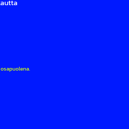
kautta
 osapuolena.