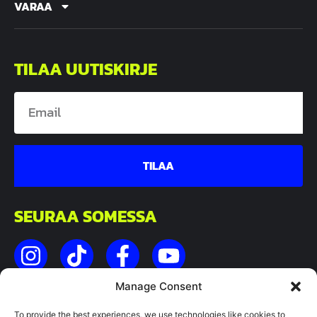
VARAA
TILAA UUTISKIRJE
TILAA
SEURAA SOMESSA
Manage Consent
©2026 HOHTOGOLF.
KAIKKI OIKEUDET PIDÄTETÄÄN.
To provide the best experiences, we use technologies like cookies to